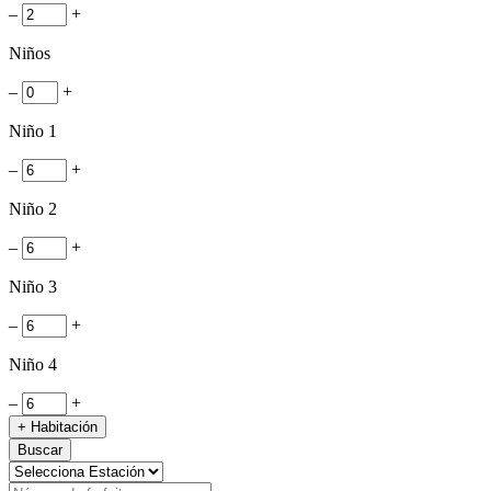
–
+
Niños
–
+
Niño 1
–
+
Niño 2
–
+
Niño 3
–
+
Niño 4
–
+
+ Habitación
Buscar