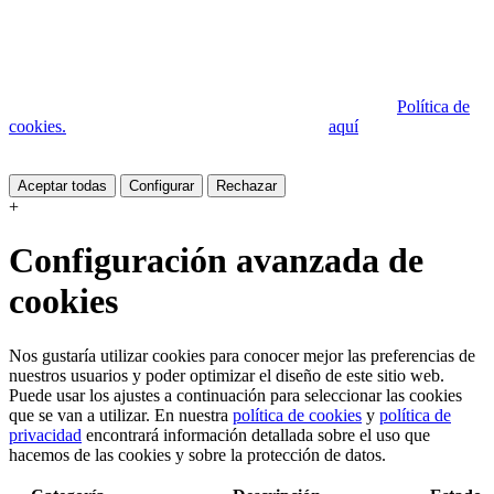
Grupo ARAMÓN utiliza cookies propias y de terceros para prestar
sus servicios, recoger información estadística y mostrarle publicidad
relacionada con sus preferencias mediante el análisis de sus hábitos
de navegación. Puede obtener más información sobre las cookies, o
bien conocer cómo cambiar la configuración en nuestra
Política de
cookies.
Si aceptas su uso, Google te informa
aquí
de como tratará
tus datos.
+
Configuración avanzada de
cookies
Nos gustaría utilizar cookies para conocer mejor las preferencias de
nuestros usuarios y poder optimizar el diseño de este sitio web.
Puede usar los ajustes a continuación para seleccionar las cookies
que se van a utilizar. En nuestra
política de cookies
y
política de
privacidad
encontrará información detallada sobre el uso que
hacemos de las cookies y sobre la protección de datos.